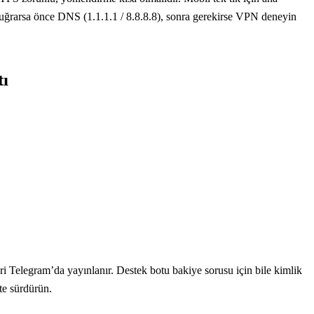
uğrarsa önce DNS (1.1.1.1 / 8.8.8.8), sonra gerekirse VPN deneyin
tı
eri Telegram’da yayınlanır. Destek botu bakiye sorusu için bile kimlik
te sürdürün.