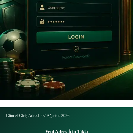
Güncel Giriş Adresi:
07 Ağustos 2026
Yeni Adres İçin Tıkla