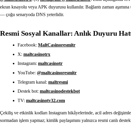
ekran kısayolu veya APK duyurusu kullanılır. Bağlantı zaman aşımına 
— çoğu senaryoda DNS yeterlidir.
Resmi Sosyal Kanallar: Anlık Duyuru Hat
Facebook:
MaltCasinoresmitr
X:
maltcasinotrx
Instagram:
maltcasinotr
YouTube:
@maltcasinoresmitr
Telegram kanal:
maltresmi
Destek bot:
maltcasinodestekbot
TV:
maltcasinotv32.com
Çekiliş ve etkinlik kodları Instagram hikâyelerinde, acil adres değişiml
sormadan işlem yapmaz; kimlik paylaşımını yalnızca resmi canlı destek