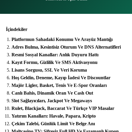
İçindekiler
Platformun Sahadaki Konumu Ve Arayüz Mantığı
Adres Bulma, Kesintisiz Oturum Ve DNS Alternatifleri
Resmi Sosyal Kanallar: Anlık Duyuru Hattı
Kayıt Formu, Gizlilik Ve SMS Aktivasyonu
Lisans Sorgusu, SSL Ve Veri Koruma
Hoş Geldin, Deneme, Kayıp İadesi Ve Discountlar
Majör Ligler, Basket, Tenis Ve E-Spor Oranları
Canlı Bahis, Dinamik Oran Ve Cash Out
Slot Sağlayıcıları, Jackpot Ve Megaways
Rulet, Blackjack, Baccarat Ve Türkçe VIP Masalar
Yatırım Kanalları: Havale, Papara, Kripto
Çekim Talebi, Günlük Limit Ve Belge Anı
Maltcasino TV: Şifresiz Full HD Ve Eşzamanlı Kupon