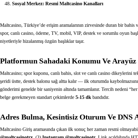
Sosyal Merkez: Resmi Maltcasino Kanalları
Maltcasino, Türkiye’de erişim aramalarının zirvesinde duran bir bahis ve
spor, canlı casino, ödeme, TV, mobil, VIP, destek ve sorumlu oyun baş
niyetleriyle hizalanmış özgün başlıklar taşır.
Platformun Sahadaki Konumu Ve Arayüz 
Maltcasino; spor kuponu, canlı bahis, slot ve canlı casino dikeylerini 
şeridi üstte, destek balonu sağ altta kalır — ilk oturumda kaybolmazsı
gönderimi genelde bir saniyenin altında tamamlanır. Tercih nedeni “her
belge gerekmeyen standart çekimlerde
5-15 dk
bandıdır.
Adres Bulma, Kesintisiz Oturum Ve DNS Al
Maltcasino Giriş aramasında çıkan ilk sonuç her zaman resmi olmayabil
@maltcasinotrx
, (3)
Instagram @maltcasinotr
. Link açıldığında HT