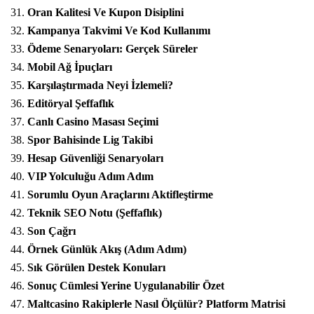
Oran Kalitesi Ve Kupon Disiplini
Kampanya Takvimi Ve Kod Kullanımı
Ödeme Senaryoları: Gerçek Süreler
Mobil Ağ İpuçları
Karşılaştırmada Neyi İzlemeli?
Editöryal Şeffaflık
Canlı Casino Masası Seçimi
Spor Bahisinde Lig Takibi
Hesap Güvenliği Senaryoları
VIP Yolculuğu Adım Adım
Sorumlu Oyun Araçlarını Aktifleştirme
Teknik SEO Notu (Şeffaflık)
Son Çağrı
Örnek Günlük Akış (Adım Adım)
Sık Görülen Destek Konuları
Sonuç Cümlesi Yerine Uygulanabilir Özet
Maltcasino Rakiplerle Nasıl Ölçülür? Platform Matrisi