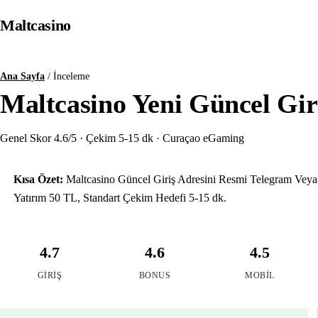
Malt
casino
Ana Sayfa
/ İnceleme
Maltcasino Yeni Güncel Gir
Genel Skor 4.6/5 · Çekim 5-15 dk · Curaçao eGaming
Kısa Özet:
Maltcasino Güncel Giriş Adresini Resmi Telegram Vey
Yatırım 50 TL, Standart Çekim Hedefi 5-15 dk.
4.7
4.6
4.5
GIRIŞ
BONUS
MOBIL